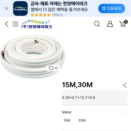
0
0
15M,30M
6.35*0.7+12.7*0.8
Meter
15M
30M