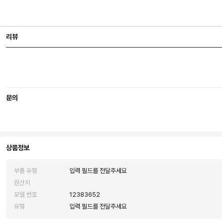
리뷰
문의
상품정보
부품 유형
입력 필드를 전달주세요
원산지
모델 번호
12383652
유형
입력 필드를 전달주세요