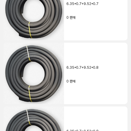
6.35*0.7+9.52*0.7
0 판매
6.35*0.7+9.52*0.8
0 판매