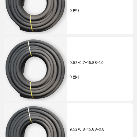
0 판매
9.52*0.7+15.88*1.0
0 판매
9.52*0.8+15.88*0.8