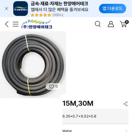
0
0
15M,30M
6.35*0.7+9.52*0.8
Meter